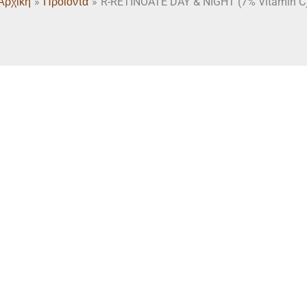
Αρχική
Προϊόντα
R-RETINOATE DAY & NIGHT (7% Vitamin C
R-
RETINOATE
DAY
&
NIGHT
(7%
Vitamin
C)
ποσότητα