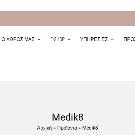
Δωρεάν Μεταφορικά απο 70€
Ο ΧΏΡΟΣ ΜΑΣ
E-SHOP
ΥΠΗΡΕΣΊΕΣ
ΠΡΟ
Medik8
Αρχική
Προϊόντα
Medik8