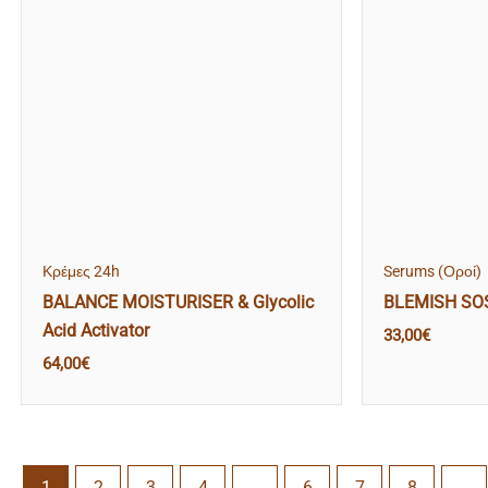
Κρέμες 24h
Serums (Οροί)
BALANCE MOISTURISER & Glycolic
BLEMISH SO
Acid Activator
33,00
€
64,00
€
1
2
3
4
…
6
7
8
→