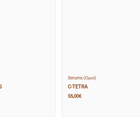
Serums (Οροί)
S
C-TETRA
55,00
€