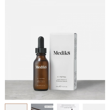
C-
TETRA
ποσότητα