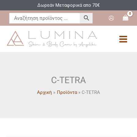
Μετάβαση
Δωρεάν Μεταφορικά απο 70€
στο
περιεχόμενο
C-TETRA
Αρχική
Προϊόντα
C-TETRA