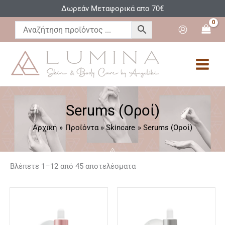
Μετάβαση
Δωρεάν Μεταφορικά απο 70€
στο
περιεχόμενο
Serums (Οροί)
Αρχική
Προϊόντα
Skincare
Serums (Οροί)
Βλέπετε 1–12 από 45 αποτελέσματα