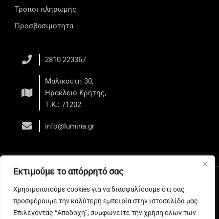
Τρόποι πληρωμής
Προσβασιμότητα
2810 223367
Μαλικούτη 30,
Ηράκλειο Κρήτης,
Τ.Κ.: 71202
info@lumina.gr
Εκτιμούμε το απόρρητό σας
Copyright © 2026 LUMINA - Κέντρο Αισθητικής - Ηράκλειο
Χρησιμοποιούμε cookies για να διασφαλίσουμε ότι σας
Web development
by All Web Keys
προσφέρουμε την καλύτερη εμπειρία στην ιστοσελίδα μας.
Επιλέγοντας “Αποδοχή”, συμφωνείτε την χρήση ολων των