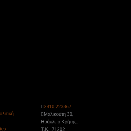
2810 223367
ολιτική
Μαλικούτη 30,
Ηράκλειο Κρήτης,
ies
Τ.Κ.: 71202