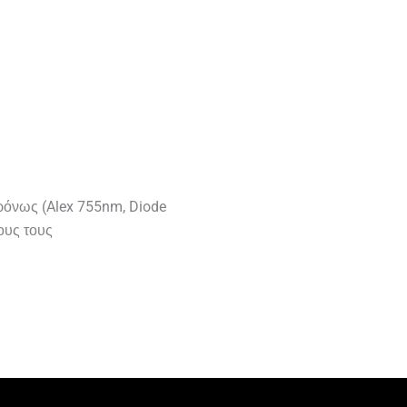
χρόνως (Alex 755nm, Diode
ους τους