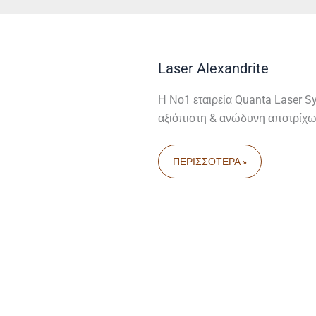
LASER
Laser Alexandrite
ALEXANDRITE
Η Νο1 εταιρεία Quanta Laser Sy
αξιόπιστη & ανώδυνη αποτρίχω
ΠΕΡΙΣΣΌΤΕΡΑ »