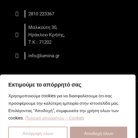
2810 223367
Μαλικούτη 30,
Ηράκλειο Κρήτης,
Τ.Κ.: 71202
info@lumina.gr
Εκτιμούμε το απόρρητό σας
Copyright © 2026 LUMINA - Κέντρο Αισθητικής - Ηράκλειο
Χρησιμοποιούμε cookies για να διασφαλίσουμε ότι σας
Web development
by All Web Keys
προσφέρουμε την καλύτερη εμπειρία στην ιστοσελίδα μας.
Επιλέγοντας “Αποδοχή”, συμφωνείτε την χρήση ολων των
cookies.
Πολιτική απορρήτου – Cookies
Απόρριψη όλων
Αποδοχή όλων