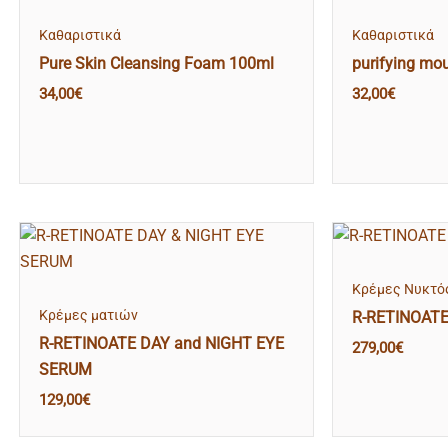
Kαθαριστικά
Kαθαριστικά
Pure Skin Cleansing Foam 100ml
purifying mo
34,00
€
32,00
€
Κρέμες Νυκτό
Κρέμες ματιών
R-RETINOATE
R-RETINOATE DAY and NIGHT EYE
279,00
€
SERUM
129,00
€