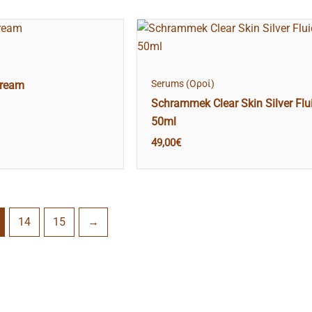
Serums (Οροί)
cream
Schrammek Clear Skin Silver Flu
50ml
49,00
€
14
15
→