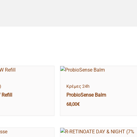
)
Κρέμες 24h
efill
ProbioSense Balm
68,00
€