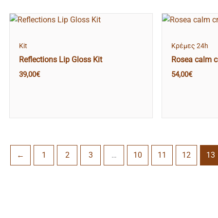
Kit
Κρέμες 24h
Reflections Lip Gloss Kit
Rosea calm 
39,00
€
54,00
€
←
1
2
3
…
10
11
12
13