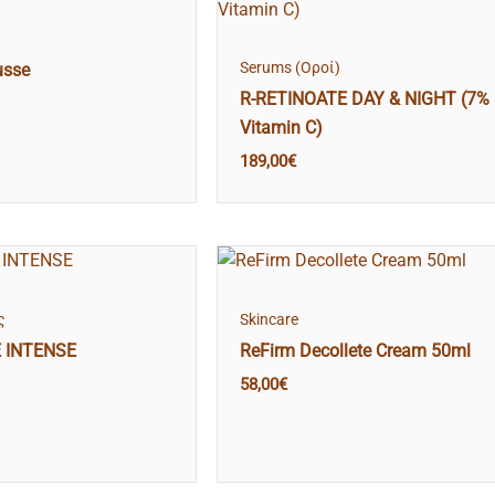
Serums (Οροί)
usse
R-RETINOATE DAY & NIGHT (7%
Vitamin C)
189,00
€
ς
Skincare
 INTENSE
ReFirm Decollete Cream 50ml
58,00
€