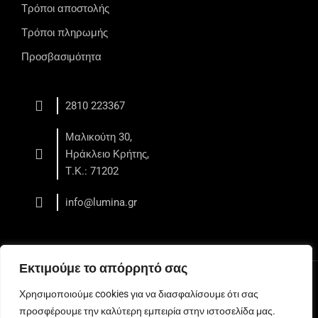
Τρόποι αποστολής
Τρόποι πληρωμής
Προσβασιμότητα
2810 223367
Μαλικούτη 30,
Ηράκλειο Κρήτης,
Τ.Κ.: 71202
info@lumina.gr
Εκτιμούμε το απόρρητό σας
Copyright © 2026 LUMINA - Κέντρο Αισθητικής - Ηράκλειο
Χρησιμοποιούμε cookies για να διασφαλίσουμε ότι σας
Web development
by All Web Keys
προσφέρουμε την καλύτερη εμπειρία στην ιστοσελίδα μας.