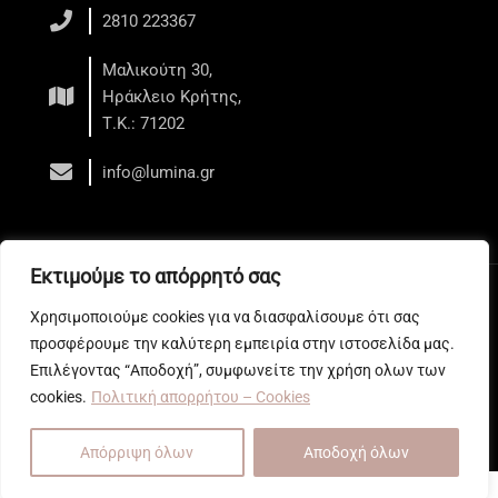
2810 223367
Μαλικούτη 30,
Ηράκλειο Κρήτης,
Τ.Κ.: 71202
info@lumina.gr
Εκτιμούμε το απόρρητό σας
Copyright © 2026 LUMINA - Κέντρο Αισθητικής - Ηράκλειο
Χρησιμοποιούμε cookies για να διασφαλίσουμε ότι σας
Web development
by All Web Keys
προσφέρουμε την καλύτερη εμπειρία στην ιστοσελίδα μας.
Επιλέγοντας “Αποδοχή”, συμφωνείτε την χρήση ολων των
cookies.
Πολιτική απορρήτου – Cookies
Απόρριψη όλων
Αποδοχή όλων