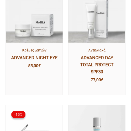
Κρέμες ματιών
Αντηλιακά
ADVANCED NIGHT EYE
ADVANCED DAY
TOTAL PROTECT
55,00
€
SPF30
77,00
€
Original
Η
price
τρέχουσα
-15%
-15%
was:
τιμή
50,00€.
είναι:
42,50€.