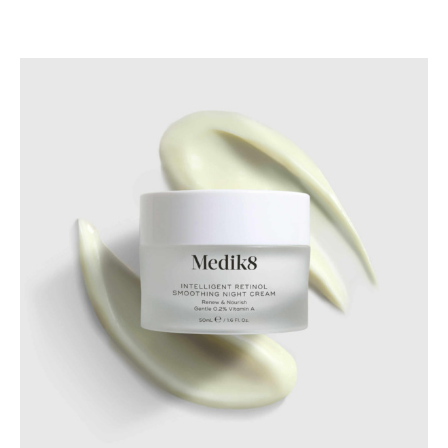
Intelligent
retinol
smoothing
night
cream
ποσότητα