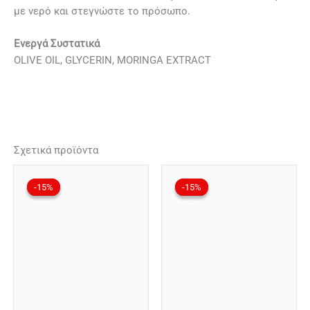
με νερό και στεγνώστε το πρόσωπο.
Ενεργά Συστατικά
OLIVE OIL, GLYCERIN, MORINGA EXTRACT
Σχετικά προϊόντα
Original
Η
Original
Η
price
τρέχουσα
price
τρέχουσα
-15%
-15%
-15%
-15%
was:
τιμή
was:
τιμή
26,00€.
είναι:
26,00€.
είναι:
22,00€.
22,00€.