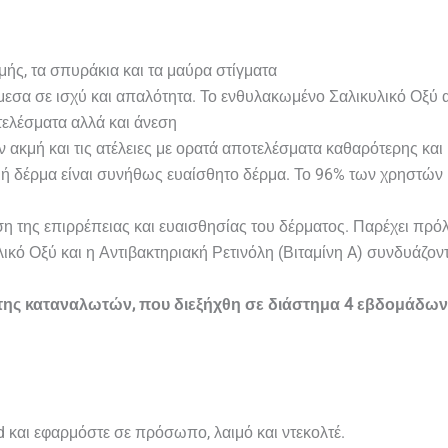
κμής, τα σπυράκια και τα μαύρα στίγματα
μεσα σε ισχύ και απαλότητα. Το ενθυλακωμένο Σαλικυλικό Οξύ
ελέσματα αλλά και άνεση
ν ακμή και τις ατέλειες με ορατά αποτελέσματα καθαρότερης κα
κμή δέρμα είναι συνήθως ευαίσθητο δέρμα. Το 96% των χρηστών 
ση της επιρρέπειας και ευαισθησίας του δέρματος. Παρέχει πρό
λικό Οξύ και η Αντιβακτηριακή Ρετινόλη (Βιταμίνη A) συνδυάζοντ
ης καταναλωτών, που διεξήχθη σε διάστημα 4 εβδομάδων σ
d και εφαρμόστε σε πρόσωπο, λαιμό και ντεκολτέ.