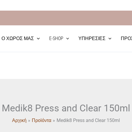
Medik8
Δωρεάν Μεταφορικά απο 70€
Press
and
Clear
150ml
Ο ΧΏΡΟΣ ΜΑΣ
E-SHOP
ΥΠΗΡΕΣΊΕΣ
ΠΡΟ
ποσότητα
Medik8 Press and Clear 150ml
Αρχική
Προϊόντα
Medik8 Press and Clear 150ml