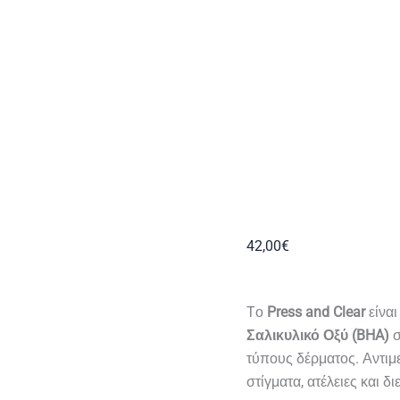
42,00
€
Tο
Press and Clear
είνα
Σαλικυλικό Οξύ (BHA)
σ
τύπους δέρματος. Αντιμ
στίγματα, ατέλειες και 