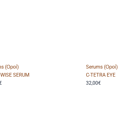
s (Οροί)
Serums (Οροί)
WISE SERUM
C-TETRA EYE
€
32,00
€