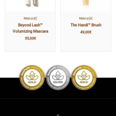
Mακιγιάζ
Mακιγιάζ
Beyond Lash™
The Handi™ Brush
Volumizing Mascara
49,00
€
35,00
€