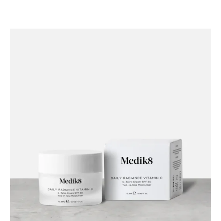
Daily
Radiance
Vitamin
C™
(Travel
Size)
12,5ML
ποσότητα