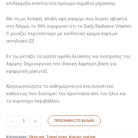
επιδερμίδα ενάντια στα πρόωρα σημάδια γήρανσης.
Με τη μη λιπαρή, απαλή υφή κασμίρι που λιώνει αβίαστα
στο δέρμα, το 94% συμφωνεί ότι το Daily Radiance Vitamin
C μοιάζει περισσότερο με ενυδατική κρέμα παρά με
αντηλιακό.[2]
Εν τω μεταξύ, τα ορατά οφέλη λείανσης και ενίσχυσης της
λάμψης δημιουργούν την ιδανική λαμπερή βάση για
εφαρμογή μακιγιάζ.
Χρησιμοποιήστε το καθημερινά για ένα συνοπτικό
καθεστώς που διατηρεί την προστασία από τον ήλιο και
το ευρύτερο περιβάλλον.
-
+
ΠΡΟΣΘΉΚΗ ΣΤΟ ΚΑΛΆΘΙ
Κατηγορίες:
Skincare
,
Travel sizes
,
Κρέμες ημέρας