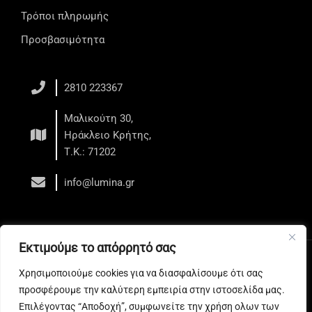
Τρόποι πληρωμής
Προσβασιμότητα
2810 223367
Μαλικούτη 30,
Ηράκλειο Κρήτης,
Τ.Κ.: 71202
info@lumina.gr
Εκτιμούμε το απόρρητό σας
Copyright © 2026 LUMINA - Κέντρο Αισθητικής - Ηράκλειο
Χρησιμοποιούμε cookies για να διασφαλίσουμε ότι σας
Web development
by All Web Keys
προσφέρουμε την καλύτερη εμπειρία στην ιστοσελίδα μας.
Επιλέγοντας “Αποδοχή”, συμφωνείτε την χρήση ολων των