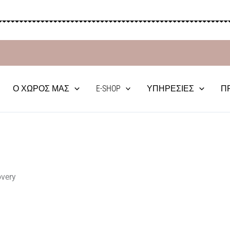
Ο ΧΏΡΟΣ ΜΑΣ
E-SHOP
ΥΠΗΡΕΣΊΕΣ
Π
overy