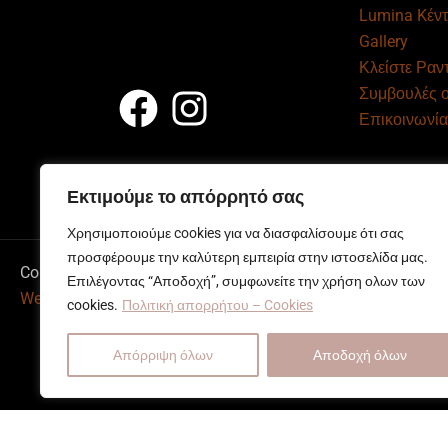
Lumina Kέντ
Gallery
Κλείστε Ραν
Συμβουλές 
Επικοινωνία
Εκτιμούμε το απόρρητό σας
Χρησιμοποιούμε cookies για να διασφαλίσουμε ότι σας
προσφέρουμε την καλύτερη εμπειρία στην ιστοσελίδα μας.
Copyright © 2026 LUMINA - Κέντρο Αισθητικής - Ηράκλειο
Επιλέγοντας “Αποδοχή”, συμφωνείτε την χρήση ολων των
Web development
by All Web Keys
cookies.
Πολιτική απορρήτου – Cookies
Απόρριψη όλων
Αποδοχή όλων