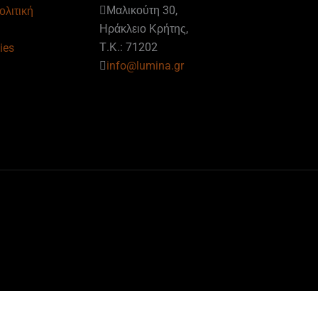
Μαλικούτη 30,
ολιτική
Ηράκλειο Κρήτης,
Τ.Κ.: 71202
ies
info@lumina.gr