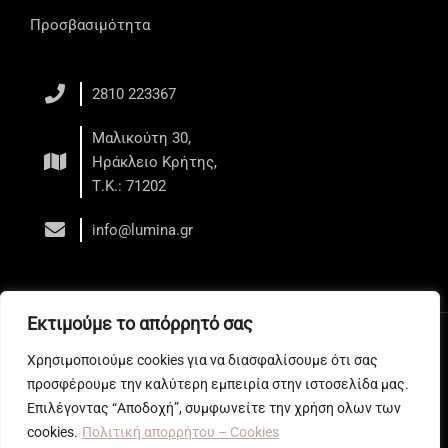
Προσβασιμότητα
2810 223367
Μαλικούτη 30,
Ηράκλειο Κρήτης,
Τ.Κ.: 71202
info@lumina.gr
Εκτιμούμε το απόρρητό σας
Copyright © 2026 LUMINA - Κέντρο Αισθητικής - Ηράκλειο
Χρησιμοποιούμε cookies για να διασφαλίσουμε ότι σας
Web development
by All Web Keys
προσφέρουμε την καλύτερη εμπειρία στην ιστοσελίδα μας.
Επιλέγοντας “Αποδοχή”, συμφωνείτε την χρήση ολων των
cookies.
Πολιτική απορρήτου – Cookies