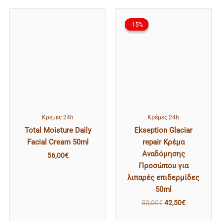
Original
Η
price
τρέχουσα
-15%
-15%
was:
τιμή
50,00€.
είναι:
42,50€.
Κρέμες 24h
Κρέμες 24h
Total Moisture Daily
Ekseption Glaciar
Facial Cream 50ml
repair Κρέμα
Αναδόμησης
56,00
€
Προσώπου για
λιπαρές επιδερμίδες
50ml
50,00
€
42,50
€