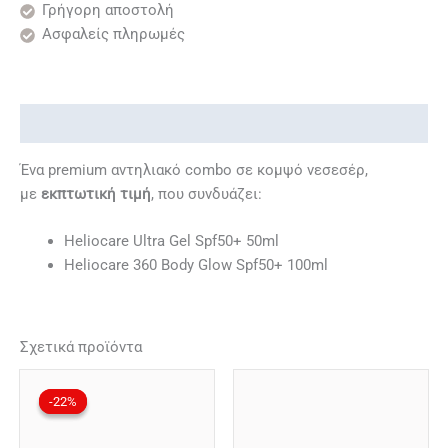
Γρήγορη αποστολή
Ασφαλείς πληρωμές
Περιγραφή
Ένα premium αντηλιακό combo σε κομψό νεσεσέρ,
με
εκπτωτική τιμή
, που συνδυάζει:
Heliocare Ultra Gel Spf50+ 50ml
Heliocare 360 Body Glow Spf50+ 100ml
Σχετικά προϊόντα
Original
Η
price
τρέχουσα
-22%
-22%
was:
τιμή
44,80€.
είναι:
35,00€.