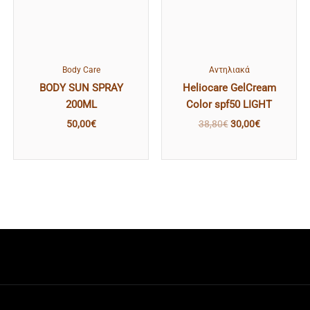
Body Care
Αντηλιακά
BODY SUN SPRAY
Heliocare GelCream
200ΜL
Color spf50 LIGHT
50,00
€
38,80
€
30,00
€