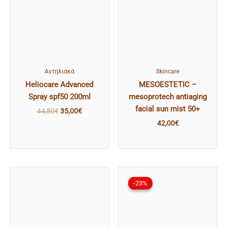
Αντηλιακά
Skincare
Heliocare Advanced
MESOESTETIC –
Spray spf50 200ml
mesoprotech antiaging
facial sun mist 50+
44,80
€
35,00
€
42,00
€
Original
Η
price
τρέχουσα
-23%
-23%
was:
τιμή
38,80€.
είναι:
30,00€.