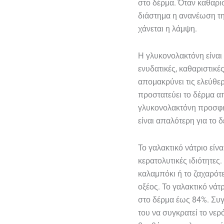
στο δέρμα. Όταν καθαρι
διάστημα η ανανέωση της
χάνεται η λάμψη.
Η γλυκονολακτόνη είναι
ενυδατικές, καθαριστικές
απομακρύνει τις ελεύθερ
προστατεύει το δέρμα απ
γλυκονολακτόνη προσφέ
είναι απαλότερη για το 
Το γαλακτικό νάτριο είνα
κερατολυτικές ιδιότητε
καλαμπόκι ή το ζαχαρότ
οξέος. Το γαλακτικό νάτρ
στο δέρμα έως 84%. Συγ
του να συγκρατεί το νερό