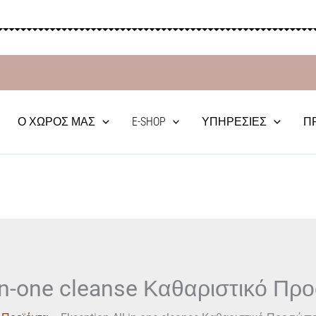
Ο ΧΏΡΟΣ ΜΑΣ
E-SHOP
ΥΠΗΡΕΣΊΕΣ
Π
-in-one cleanse Καθαριστικό Π