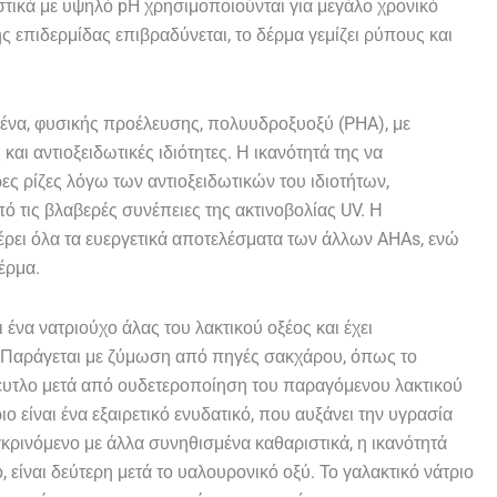
στικά με υψηλό pH χρησιμοποιούνται για μεγάλο χρονικό
 επιδερμίδας επιβραδύνεται, το δέρμα γεμίζει ρύπους και
 ένα, φυσικής προέλευσης, πολυυδροξυοξύ (PHA), με
 και αντιοξειδωτικές ιδιότητες. Η ικανότητά της να
ες ρίζες λόγω των αντιοξειδωτικών του ιδιοτήτων,
ό τις βλαβερές συνέπειες της ακτινοβολίας UV. Η
ρει όλα τα ευεργετικά αποτελέσματα των άλλων AHAs, ενώ
δέρμα.
ι ένα νατριούχο άλας του λακτικού οξέος και έχει
ς. Παράγεται με ζύμωση από πηγές σακχάρου, όπως το
ευτλο μετά από ουδετεροποίηση του παραγόμενου λακτικού
ιο είναι ένα εξαιρετικό ενυδατικό, που αυξάνει την υγρασία
κρινόμενο με άλλα συνηθισμένα καθαριστικά, η ικανότητά
, είναι δεύτερη μετά το υαλουρονικό οξύ. Το γαλακτικό νάτριο