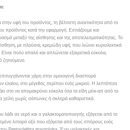
α:
στην υφή του προϊόντος, τη βέλτιστη ανεκτικότητα από το
ου προϊόντος κατά την εφαρμογή. Εστιάζουμε και
ασμό μεταξύ της αίσθησης και της αποτελεσματικότητας. Το
 αίσθηση, με πλούσια, κρεμώδη υφή, που λιώνει κυριολεκτικά
 Είναι πολύ απαλό και απλώνεται εξαιρετικά εύκολα,
κό ζητούμενο.
 επιτυγχάνονται χάρη στην ομοιογενή διασπορά
 ελαίου, στο μέγεθος περίπου ενός μικρού. Η λεπτότητα
ει στο να απομακρύνει εύκολα όλα τα είδη μέικ-απ από το
τα χείλη χωρίς σάπωνες ή σκληρά καθαριστικά.
υ λάδι σε νερό και ο γαλακτοματοποιητής εξάγεται από το
εσμένο λιπαρό οξύ που εξάγεται από τους σπόρους ενός
του Pentaclethra macroloba. Έχει μαλακτικές και