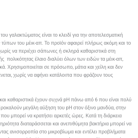
 του γαλακτώματος είναι το κλειδί για την αποτελεσματική
ύπων του μέικ-απ. Το προϊόν αφαιρεί πλήρως ακόμη και το
 χωρίς να περιέχει σάπωνες ή σκληρά καθαριστικά στη
ς πολικότητας έλαιο διαλύει όλων των ειδών τα μέικ-απ,
ικά. Χρησιμοποιείται σε πρόσωπο, μάτια και χείλη και δεν
ένεται, χωρίς να αφήνει κατάλοιπα που φράζουν τους
και καθαριστικά έχουν συχνά pH πάνω από 6 που είναι πολύ
 Προκαλούν μεγάλη αύξηση του pH στον όξινο μανδύα, στην
 που μπορεί να κρατήσει αρκετές ώρες. Κατά τη διάρκεια
τηριότητα διαταράσσεται και ανεπιθύμητα βακτήρια μπορεί να
τας ανισορροπία στο μικροβίωμα και εντέλει προβλήματα