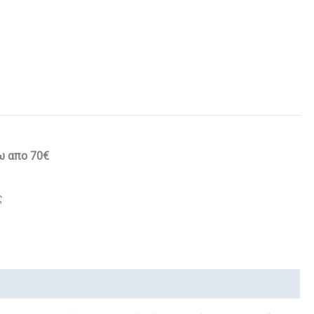
ω απο 70€
ς