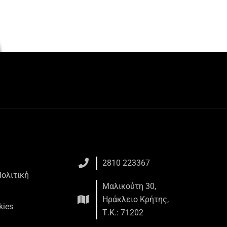
2810 223367
Πολιτική
Μαλικούτη 30,
Ηράκλειο Κρήτης,
kies
Τ.Κ.: 71202