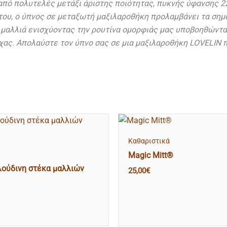
από πολυτελές μετάξι άριστης ποιότητας, πυκνής ύφανσης 2
ς του, ο ύπνος σε μεταξωτή μαξιλαροθήκη προλαμβάνει τα σ
μαλλιά ενισχύοντας την ρουτίνα ομορφιάς μας υποβοηθώντας
χας. Απολαύστε τον ύπνο σας σε μια μαξιλαροθήκη LOVELΙN 
Kαθαριστικά
Magic Mitt®
ούδινη στέκα μαλλιών
25,00
€