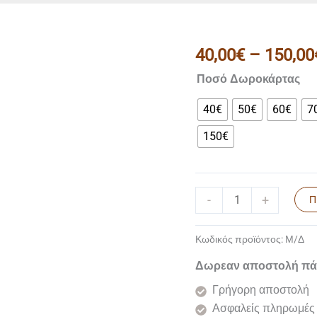
40,00
€
–
150,00
Δωροκάρτα
ποσότητα
Ποσό Δωροκάρτας
40€
50€
60€
7
150€
-
+
Π
Κωδικός προϊόντος:
Μ/Δ
Δωρεαν αποστολή πά
Γρήγορη αποστολή
Ασφαλείς πληρωμές