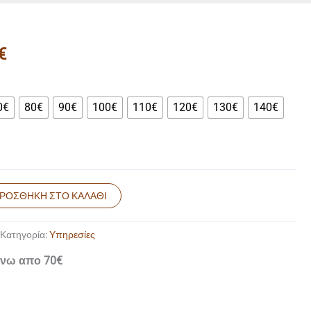
Price
€
range:
40,00€
through
0€
80€
90€
100€
110€
120€
130€
140€
150,00€
ΡΟΣΘΉΚΗ ΣΤΟ ΚΑΛΆΘΙ
Κατηγορία:
Υπηρεσίες
νω απο 70€