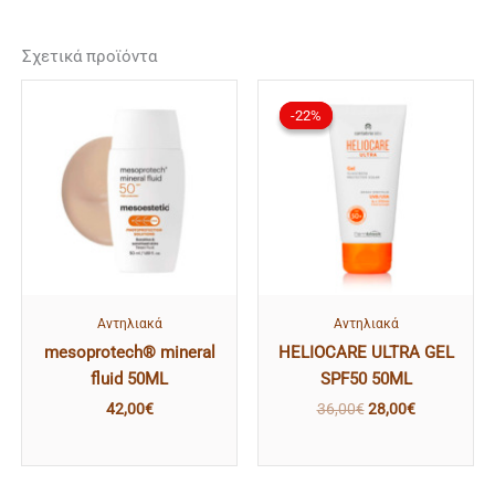
Σχετικά προϊόντα
Original
Η
price
τρέχουσα
-22%
-22%
was:
τιμή
36,00€.
είναι:
28,00€.
Αντηλιακά
Αντηλιακά
mesoprotech® mineral
HELIOCARE ULTRA GEL
fluid 50ML
SPF50 50ML
42,00
€
36,00
€
28,00
€