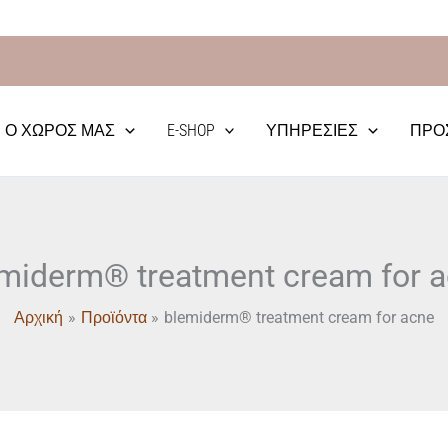
Δωρεάν Μεταφορικά απο 70€
Ο ΧΏΡΟΣ ΜΑΣ
E-SHOP
ΥΠΗΡΕΣΊΕΣ
ΠΡΟ
miderm® treatment cream for 
Αρχική
Προϊόντα
blemiderm® treatment cream for acne