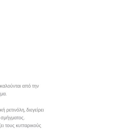
οκαλούνται από την
γμα.
ή ρετινόλη, διεγείρει
 σμήγματος.
ει τους κυτταρικούς