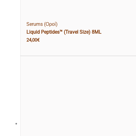
Serums (Οροί)
Liquid Peptides™ (Travel Size) 8ML
24,00
€