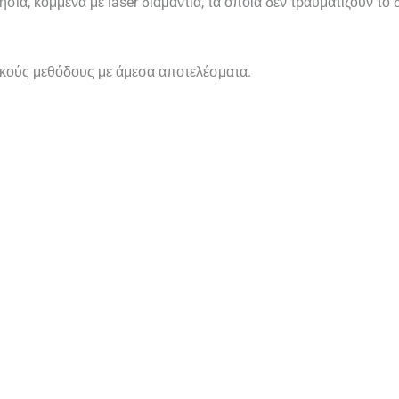
σια, κομμένα με laser διαμάντια, τα όποια δεν τραυματίζουν το 
ικούς μεθόδους με άμεσα αποτελέσματα.