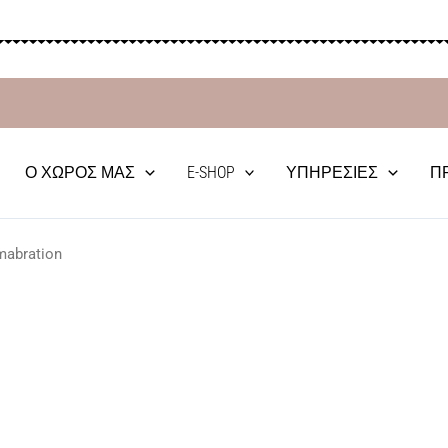
Ο ΧΏΡΟΣ ΜΑΣ
E-SHOP
ΥΠΗΡΕΣΊΕΣ
Π
mabration