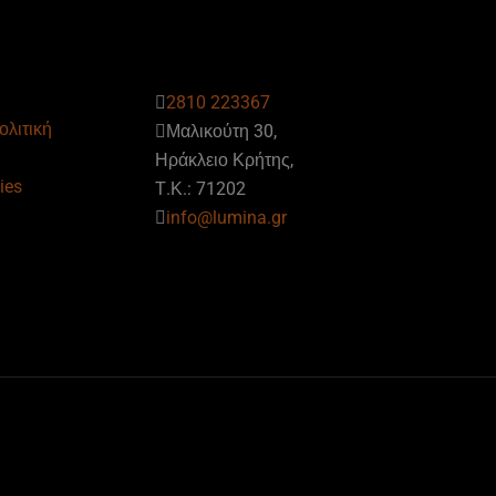
2810 223367
ολιτική
Μαλικούτη 30,
Ηράκλειο Κρήτης,
ies
Τ.Κ.: 71202
info@lumina.gr