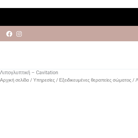
Μετάβαση
στο
περιεχόμενο
Λιπογλυπτική – Cavitation
Αρχική σελίδα
/
Υπηρεσίες
/
Εξειδικευμένες θεραπείες σώματος
/ Λ